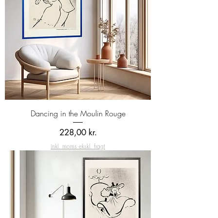
Dancing in the Moulin Rouge
Pris
228,00 kr.
inkl. moms ekskl. fragt