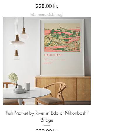
Pris
228,00 kr.
inkl. moms ekskl. fragt
Fish Market by River in Edo at Nihonbashi
Bridge
Pris