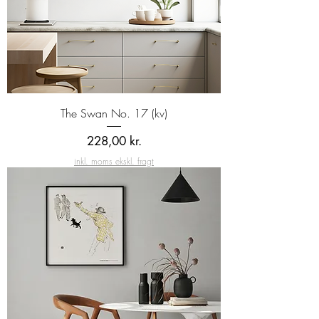
The Swan No. 17 (kv)
Pris
228,00 kr.
inkl. moms ekskl. fragt