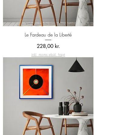
Le Fardeau de la Liberté
Pris
228,00 kr.
inkl. moms ekskl. fragt