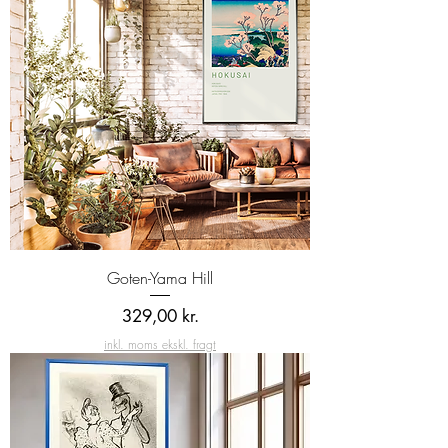
Goten-Yama Hill
Pris
329,00 kr.
inkl. moms ekskl. fragt