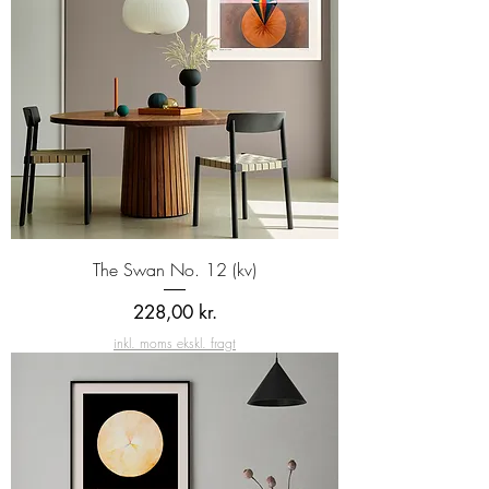
The Swan No. 12 (kv)
Pris
228,00 kr.
inkl. moms ekskl. fragt