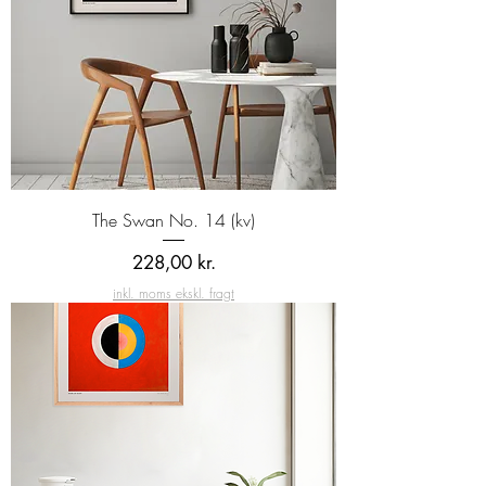
The Swan No. 14 (kv)
Pris
228,00 kr.
inkl. moms ekskl. fragt