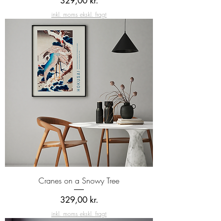
329,00 kr.
inkl. moms ekskl. fragt
Cranes on a Snowy Tree
Pris
329,00 kr.
inkl. moms ekskl. fragt