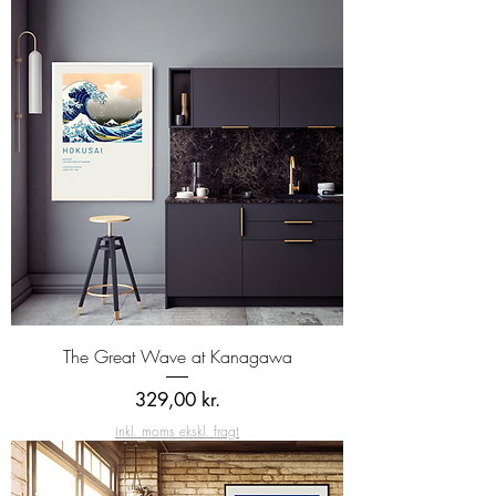
The Great Wave at Kanagawa
Pris
329,00 kr.
inkl. moms ekskl. fragt