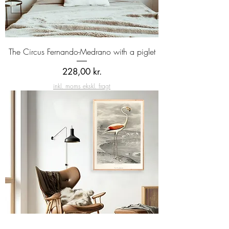
The Circus Fernando-Medrano with a piglet
Pris
228,00 kr.
inkl. moms ekskl. fragt