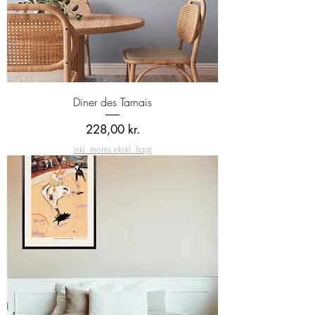
Diner des Tarnais
Pris
228,00 kr.
inkl. moms ekskl. fragt