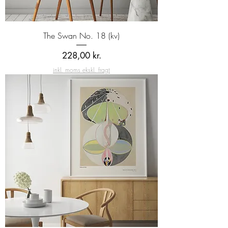
The Swan No. 18 (kv)
Pris
228,00 kr.
inkl. moms ekskl. fragt