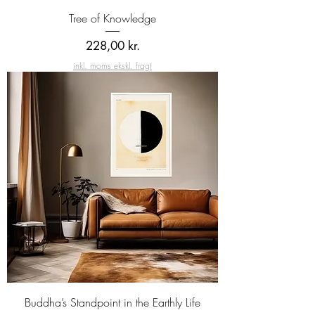
Tree of Knowledge
Pris
228,00 kr.
inkl. moms ekskl. fragt
Buddha’s Standpoint in the Earthly Life