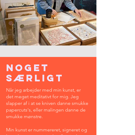
noget
særligt
Når jeg arbejder med min kunst, er
det meget meditativt for mig. Jeg
slapper af i at se kniven danne smukke
papercuts's, eller malingen danne de
smukke mønstre.
Min kunst er nummereret, signeret og