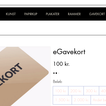
KUNST
PAPIRKLIP
PLAKATER
RAMMER
GAVEKORT
eGavekort
100 kr.
Beløb
100 kr.
200 kr.
300 kr.
400
1.500 kr.
2.000 kr.
Andet b