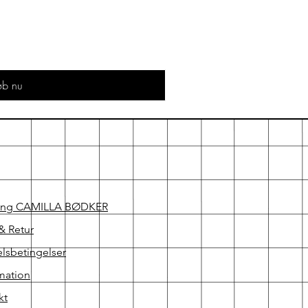
øb nu
ing CAMILLA BØDKER
& Retur
lsbetingelser
mation
kt