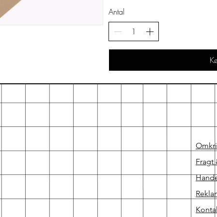
Antal
K
Omkr
Fragt 
Hande
Rekla
Konta