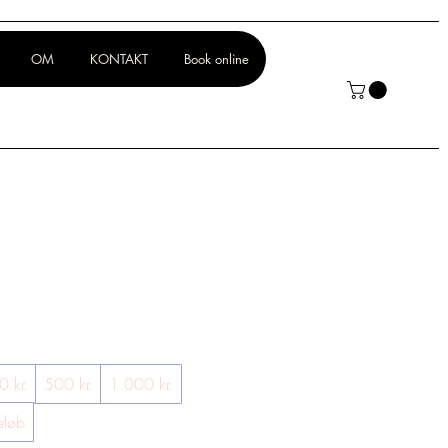
OM
KONTAKT
Book online
 kr.
500 kr.
1.000 kr.
eløb