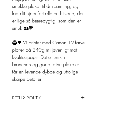
smukke plakat til din samling, og
lad dit hjem fortælle en historie, der
er lige så bæredygtig, som den er
smuk 🏡💚
🖨️🌳 Vi printer med Canon 12-farve
plotter på 240g miljøvenligt mat
kvalitetspapir. Det er unikt i
branchen og gør at dine plakater
får en levende dybde og utrolige
skarpe detaljer
RETUR POLITIK
Returnering:
LEVERING
Der tilbydes 30 dages returret på
alle Originaler, såfremt de ikke er
Leveringsbetingelser:
PRIVAT POLITIK
brugt, er i original emballage og i
Alle mine kunstværker er unika. Og