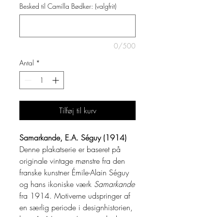
Besked til Camilla Bødker: (valgfrit)
0/500
Antal
*
Tilføj til kurv
Samarkande, E.A. Séguy (1914)
Denne plakatserie er baseret på
originale vintage mønstre fra den
franske kunstner Émile-Alain Séguy
og hans ikoniske værk
Samarkande
fra 1914. Motiverne udspringer af
en særlig periode i designhistorien,