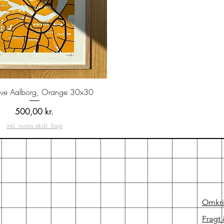
Hurtigvisning
ove Aalborg, Orange 30x30
Pris
500,00 kr.
inkl. moms ekskl. fragt
Omkr
Fragt 