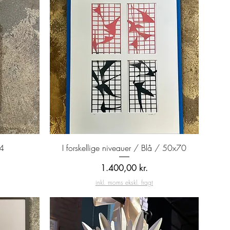
Hurtigvisning
A4
I forskellige niveauer / Blå / 50x70
Pris
1.400,00 kr.
inkl. moms ekskl. fragt