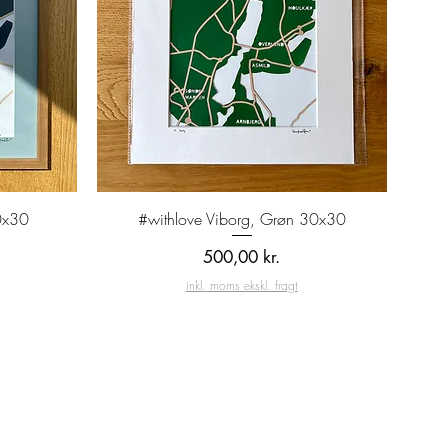
Hurtigvisning
0x30
#withlove Viborg, Grøn 30x30
Pris
500,00 kr.
inkl. moms ekskl. fragt