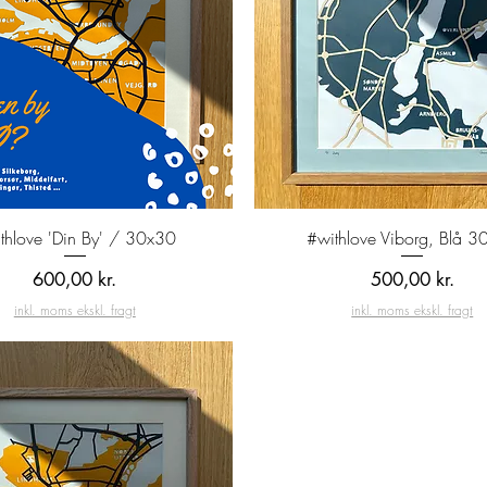
Hurtigvisning
Hurtigvisning
thlove 'Din By' / 30x30
#withlove Viborg, Blå 3
Pris
Pris
600,00 kr.
500,00 kr.
inkl. moms ekskl. fragt
inkl. moms ekskl. fragt