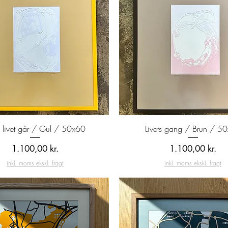
Hurtigvisning
Hurtigvisning
livet går / Gul / 50x60
Livets gang / Brun / 5
Pris
Pris
1.100,00 kr.
1.100,00 kr.
inkl. moms ekskl. fragt
inkl. moms ekskl. fragt