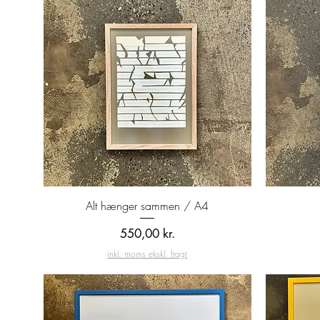
Hurtigvisning
Alt hænger sammen / A4
Pris
550,00 kr.
inkl. moms ekskl. fragt