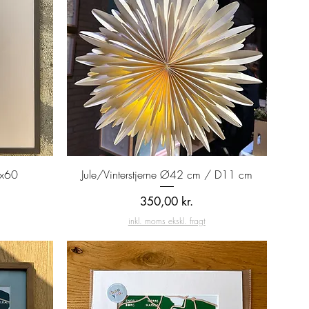
Hurtigvisning
0x60
Jule/Vinterstjerne Ø42 cm / D11 cm
Pris
350,00 kr.
inkl. moms ekskl. fragt