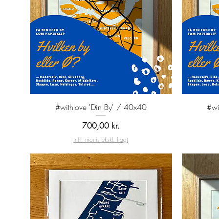
Hurtigvisning
#withlove 'Din By' / 40x40
#wi
Pris
700,00 kr.
inkl. moms ekskl. fragt