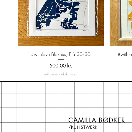
Hurtigvisning
#withlove Blokhus, Blå 30x30
#withl
Pris
500,00 kr.
inkl. moms ekskl. fragt
CAMILLA BØDKER
/KUNSTWERK