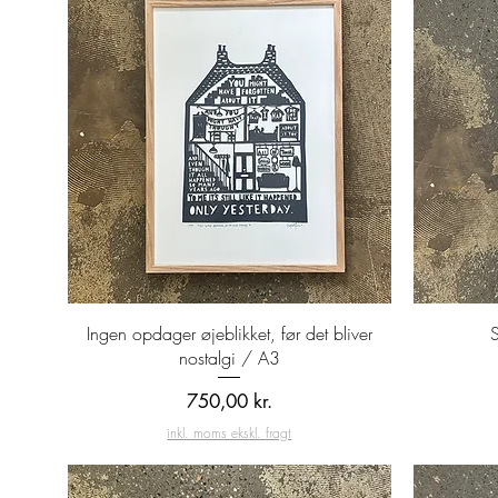
Hurtigvisning
Ingen opdager øjeblikket, før det bliver
S
nostalgi / A3
Pris
750,00 kr.
inkl. moms ekskl. fragt