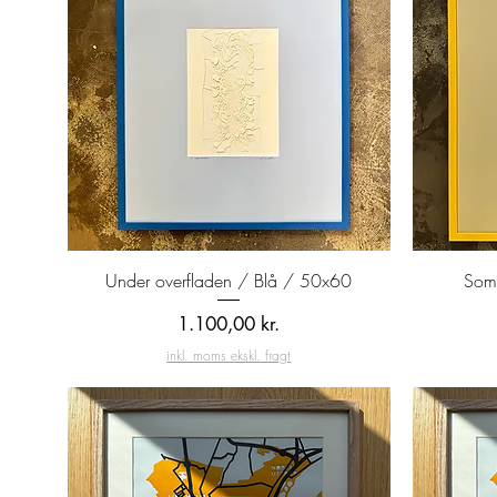
Hurtigvisning
Under overfladen / Blå / 50x60
Som 
Pris
1.100,00 kr.
inkl. moms ekskl. fragt