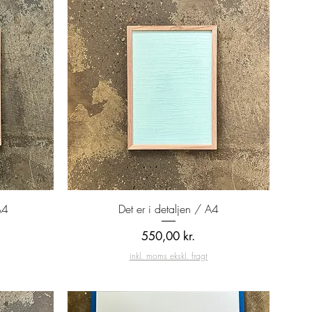
Hurtigvisning
A4
Det er i detaljen / A4
Pris
550,00 kr.
inkl. moms ekskl. fragt