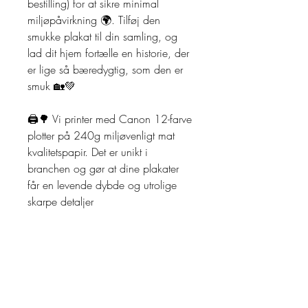
bestilling) for at sikre minimal
miljøpåvirkning 🌍. Tilføj den
smukke plakat til din samling, og
lad dit hjem fortælle en historie, der
er lige så bæredygtig, som den er
smuk 🏡💚
🖨️🌳 Vi printer med Canon 12-farve
plotter på 240g miljøvenligt mat
kvalitetspapir. Det er unikt i
branchen og gør at dine plakater
får en levende dybde og utrolige
skarpe detaljer
RETUR POLITIK
Returnering:
LEVERING
Der tilbydes 30 dages returret på
alle Originaler, såfremt de ikke er