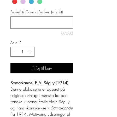
Besked til Camilla Bødker: (valgfrit)
0/500
Antal
*
Tilføj til kurv
Samarkande, E.A. Séguy (1914)
Denne plakatserie er baseret på
originale vintage mønstre fra den
franske kunstner Émile-Alain Séguy
og hans ikoniske værk
Samarkande
fra 1914. Motiverne udspringer af