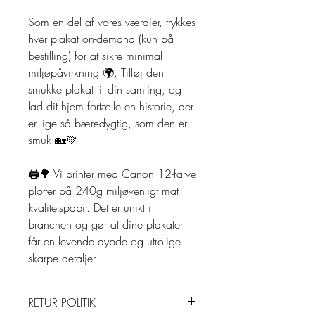
Som en del af vores værdier, trykkes
hver plakat on-demand (kun på
bestilling) for at sikre minimal
miljøpåvirkning 🌍. Tilføj den
smukke plakat til din samling, og
lad dit hjem fortælle en historie, der
er lige så bæredygtig, som den er
smuk 🏡💚
🖨️🌳 Vi printer med Canon 12-farve
plotter på 240g miljøvenligt mat
kvalitetspapir. Det er unikt i
branchen og gør at dine plakater
får en levende dybde og utrolige
skarpe detaljer
RETUR POLITIK