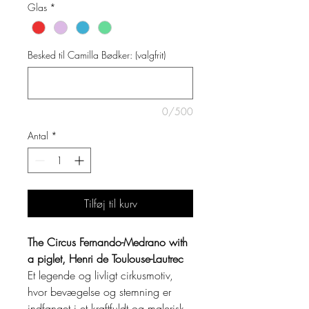
Glas
*
Besked til Camilla Bødker: (valgfrit)
0/500
Antal
*
Tilføj til kurv
The Circus Fernando-Medrano with
a piglet, Henri de Toulouse-Lautrec
Et legende og livligt cirkusmotiv,
hvor bevægelse og stemning er
indfanget i et kraftfuldt og malerisk