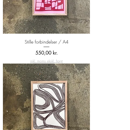
Stille forbindelser / A4
Pris
550,00 kr.
inkl. moms ekskl. fragt