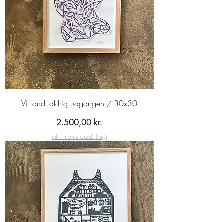
Vi fandt aldrig udgangen / 30x30
Pris
2.500,00 kr.
inkl. moms ekskl. fragt