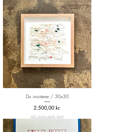
Du insisterer / 30x30
Pris
2.500,00 kr.
inkl. moms ekskl. fragt