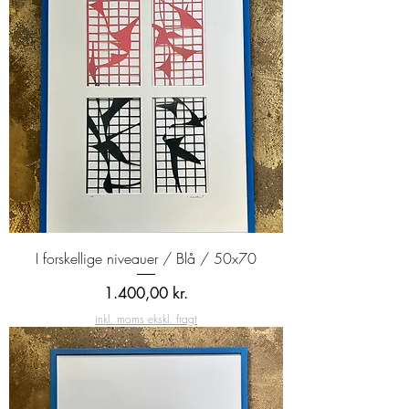
I forskellige niveauer / Blå / 50x70
Pris
1.400,00 kr.
inkl. moms ekskl. fragt