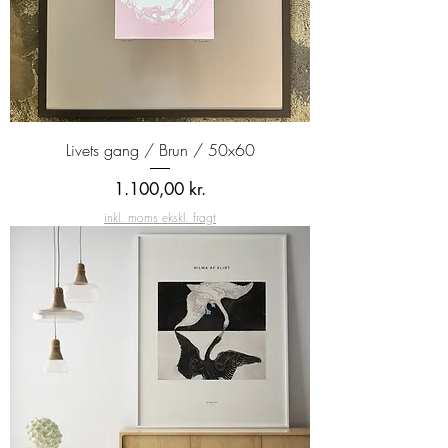
Livets gang / Brun / 50x60
Pris
1.100,00 kr.
inkl. moms ekskl. fragt