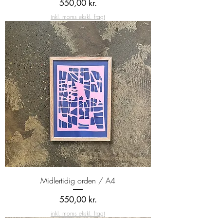
Pris
550,00 kr.
inkl. moms ekskl. fragt
Midlertidig orden / A4
Pris
550,00 kr.
inkl. moms ekskl. fragt