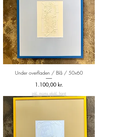
Under overfladen / Blå / 50x60
Pris
1.100,00 kr.
inkl. moms ekskl. fragt