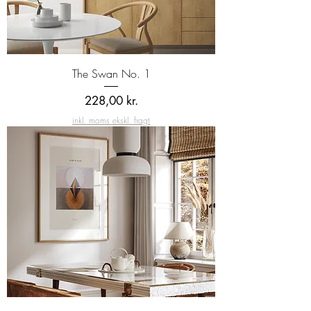
The Swan No. 1
Pris
228,00 kr.
inkl. moms ekskl. fragt