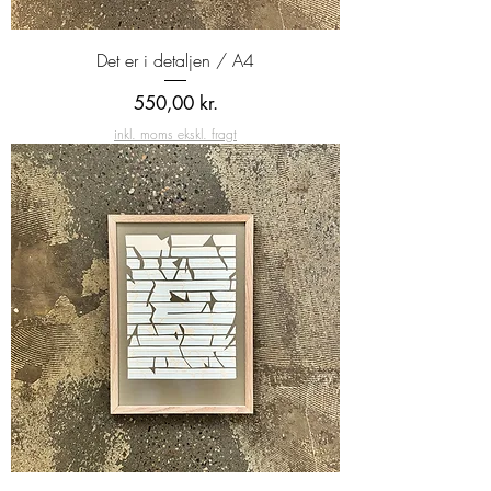
Det er i detaljen / A4
Pris
550,00 kr.
inkl. moms ekskl. fragt