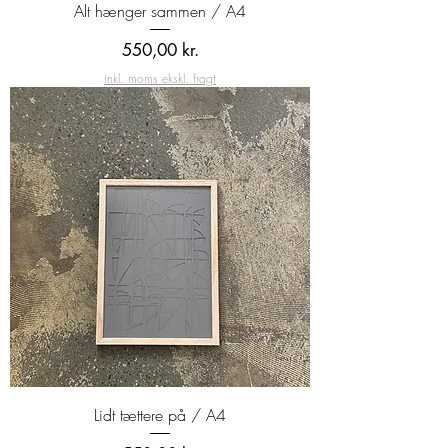
Alt hænger sammen / A4
Pris
550,00 kr.
inkl. moms ekskl. fragt
Lidt tættere på / A4