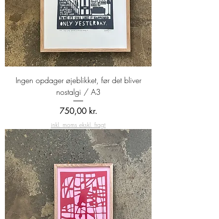
Ingen opdager øjeblikket, før det bliver
nostalgi / A3
Pris
750,00 kr.
inkl. moms ekskl. fragt