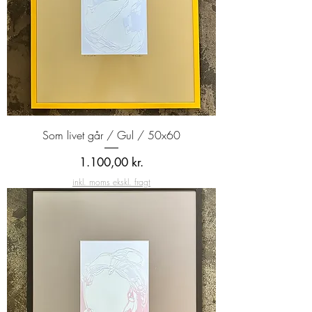
Som livet går / Gul / 50x60
Pris
1.100,00 kr.
inkl. moms ekskl. fragt