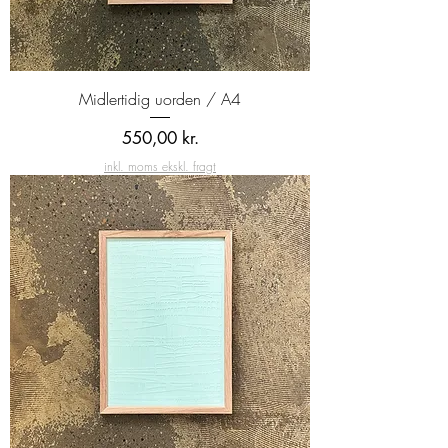
Midlertidig uorden / A4
Pris
550,00 kr.
inkl. moms ekskl. fragt