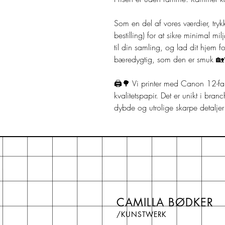
Som en del af vores værdier, try
bestilling) for at sikre minimal m
til din samling, og lad dit hjem fo
bæredygtig, som den er smuk 🏡
🖨️🌳 Vi printer med Canon 12-fa
kvalitetspapir. Det er unikt i bra
dybde og utrolige skarpe detaljer
CAMILLA BØDKER
/KUNSTWERK