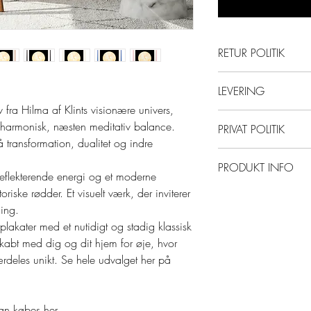
RETUR POLITIK
Returnering:
LEVERING
Der tilbydes 30 dage
v fra Hilma af Klints visionære univers,
såfremt de ikke er b
Leveringsbetingelser:
n harmonisk, næsten meditativ balance.
PRIVAT POLITIK
samme stand som d
Alle mine kunstværke
transformation, dualitet og indre
fedtpletter og foldn
kunstværk, papirklip
Privatlivspolitik:
fra den dag du mod
PRODUKT INFO
direkte fra shoppen,
Originalartstore.dk e
 reflekterende energi og et moderne
'Fragt & Retur'.
som sendes indenfor
at beskytte dine per
riske rødder. Et visuelt værk, der inviterer
✅ Mål/Size: 30x3
din bestilling. Så b
hos os og vi tilstræb
ning.
hverdage. Så med mi
behandling af dine 
plakater med et nutidigt og stadig klassisk
usædvanligt, der umu
personoplysninger e
 skabt med dig og dit hjem for øje, hvor
bestilling i løbet a
særdeles unikt. Se hele udvalget her på
sms på det mobilnu
Oplysninger afgivet
når pakken er klar t
sælges ikke til 3. pa
har valgt som udleve
an købes her