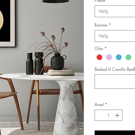
Plakat
*
Vælg
Ramme
*
Vælg
Glas
*
Besked til Camilla Bødke
Antal
*