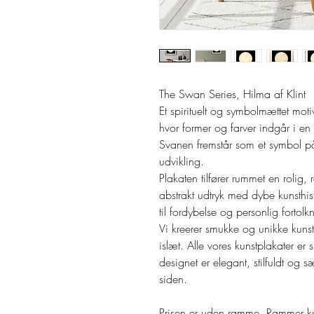
The Swan Series, Hilma af Klint
Et spirituelt og symbolmættet moti
hvor former og farver indgår i e
Svanen fremstår som et symbol på 
udvikling.
Plakaten tilfører rummet en rolig,
abstrakt udtryk med dybe kunsthisto
til fordybelse og personlig fortolk
Vi kreerer smukke og unikke kunst
islæt. Alle vores kunstplakater er
designet er elegant, stilfuldt og 
siden.
Prisen er uden ramme. Rammer k