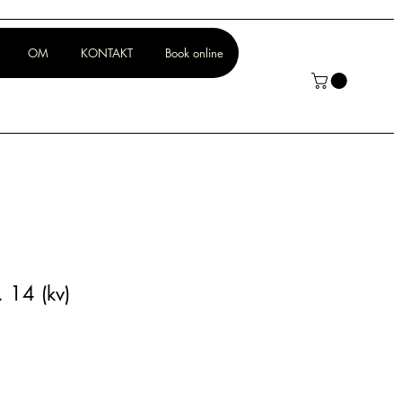
OM
KONTAKT
Book online
 14 (kv)