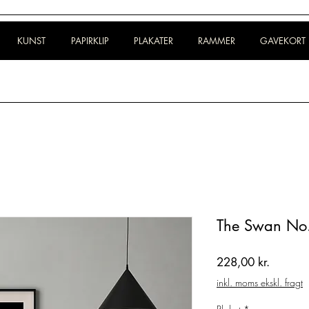
KUNST
PAPIRKLIP
PLAKATER
RAMMER
GAVEKORT
The Swan No.
Pris
228,00 kr.
inkl. moms ekskl. fragt