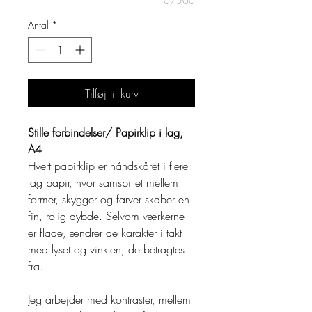
0/500
Antal
*
Tilføj til kurv
Stille forbindelser/ Papirklip i lag,
A4
Hvert papirklip er håndskåret i flere
lag papir, hvor samspillet mellem
former, skygger og farver skaber en
fin, rolig dybde. Selvom værkerne
er flade, ændrer de karakter i takt
med lyset og vinklen, de betragtes
fra.
Jeg arbejder med kontraster, mellem