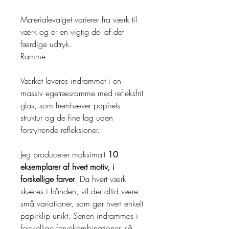
Materialevalget varierer fra værk til
værk og er en vigtig del af det
færdige udtryk.
Ramme
Værket leveres indrammet i en
massiv egetræsramme med refleksfrit
glas, som fremhæver papirets
struktur og de fine lag uden
forstyrrende refleksioner.
Jeg producerer maksimalt
10
eksemplarer af hvert motiv, i
forskellige farver
. Da hvert værk
skæres i hånden, vil der altid være
små variationer, som gør hvert enkelt
papirklip unikt. Serien indrammes i
forskellige farvekombinationer, så