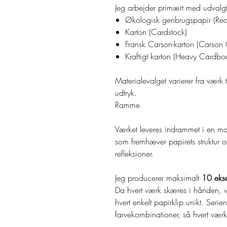
Jeg arbejder primært med udvalgt
Økologisk genbrugspapir (Rec
Karton (Cardstock)
Fransk Carson-karton (Carson 
Kraftigt karton (Heavy Cardbo
Materialevalget varierer fra værk 
udtryk.
Ramme
Værket leveres indrammet i en ma
som fremhæver papirets struktur o
refleksioner.
Jeg producerer maksimalt
10 ekse
Da hvert værk skæres i hånden, vi
hvert enkelt papirklip unikt. Serie
farvekombinationer, så hvert værk 