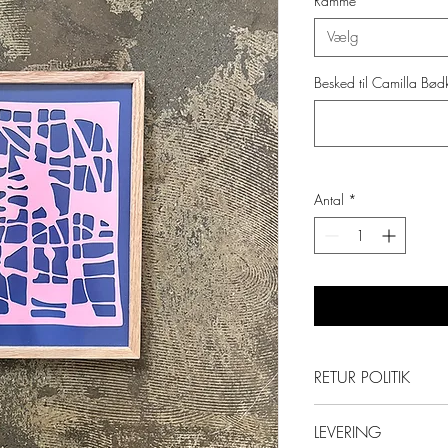
Ramme
*
Vælg
Besked til Camilla Bødke
Antal
*
RETUR POLITIK
Returnering:
LEVERING
Der tilbydes 30 dage