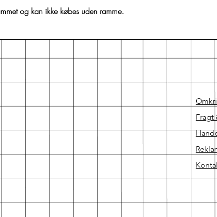
ammet og kan ikke købes uden ramme.
Omkr
Fragt 
Hande
Rekla
Konta