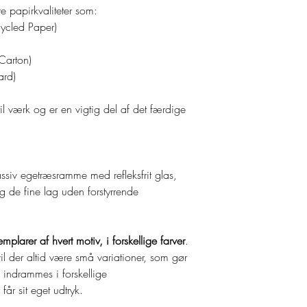
skriver jeg en indivi
handelsbetingelsern
e papirkvaliteter som:
Private Policy:
ycled Paper)
'Camilla Bødker - K
protect your person
Carton)
at Originalartstore.
ard)
processing of your 
personal data in ac
til værk og er en vigtig del af det færdige
Information submitt
on or sold to third pa
Your contact informa
being able to proce
ssiv egetræsramme med refleksfrit glas,
personal information
g de fine lag uden forstyrrende
is done with your ful
possible to complet
conditions have be
mplarer af hvert motiv, i forskellige farver
.
l der altid være små variationer, som gør
n indrammes i forskellige
får sit eget udtryk.