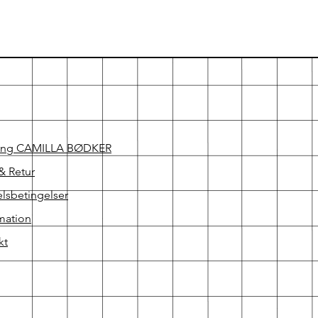
ing CAMILLA BØDKER
& Retur
lsbetingelser
mation
kt