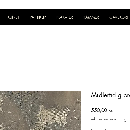
KUNST
PAPIRKLIP
PLAKATER
RAMMER
GAVEKORT
Midlertidig o
Pris
550,00 kr.
inkl. moms ekskl. fragt