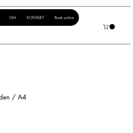
OM
KONTAKT
Book online
rden / A4