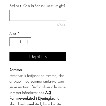
Besked til Camilla Bødker Kunst: (valgfrit)
0/500
Antal
*
Tilføj til kurv
Rammer
Hvert værk fortjener en ramme, der
er skabt med samme omtanke som
selve motivet. Derfor bliver alle mine
rammer håndlavet hos
ADJ
Rammeværksted i Bjerringbro,
et
lille, dansk værksted, hvor kvalitet