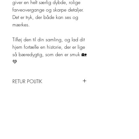
giver en helt særlig dybde, rolige
farveovergange og skarpe detaljer.
Det er tryk, der både kan ses og
mærkes.
Tilføj den til din samling, og lad dit
hjem fortælle en historie, der er lige
så bæredygtig, som den er smuk 🏡
💚
RETUR POLITIK
Returnering:
LEVERING
Der tilbydes 30 dages returret på
alle Originaler, såfremt de ikke er
Leveringsbetingelser:
PRIVAT POLITIK
brugt, er i original emballage og i
Alle mine kunstværker er unika. Og
samme stand som da du modtog
er det et kunstværk, papirklip,
Privatlivspolitik:
varen (uden fedtpletter og foldninger
PRODUKT INFO
ramme eller andet, du plukker
Originalartstore.dk er som
på papiret). Perioden regnes fra den