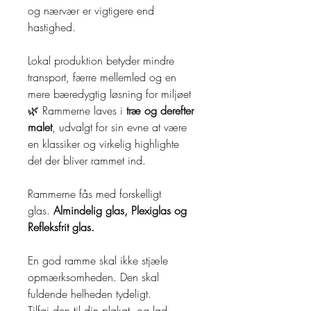
og nærvær er vigtigere end
hastighed.
Lokal produktion betyder mindre
transport, færre mellemled og en
mere bæredygtig løsning for miljøet
🌿 Rammerne laves i
træ og derefter
malet
, udvalgt for sin evne at være
en klassiker og virkelig highlighte
det der bliver rammet ind.
Rammerne fås med forskelligt
glas.
Almindelig glas, Plexiglas og
Refleksfrit glas.
En god ramme skal ikke stjæle
opmærksomheden. Den skal
fuldende helheden tydeligt.
Tilføj den til din plakat, og lad