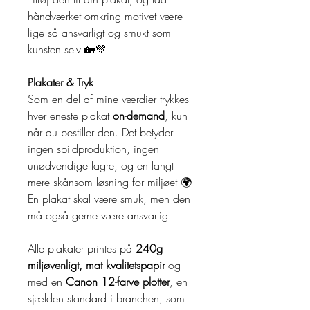
håndværket omkring motivet være
lige så ansvarligt og smukt som
kunsten selv 🏡💚
Plakater & Tryk
Som en del af mine værdier trykkes
hver eneste plakat
on-demand
, kun
når du bestiller den. Det betyder
ingen spildproduktion, ingen
unødvendige lagre, og en langt
mere skånsom løsning for miljøet 🌍
En plakat skal være smuk, men den
må også gerne være ansvarlig.
Alle plakater printes på
240g
miljøvenligt, mat kvalitetspapir
og
med en
Canon 12-farve plotter
, en
sjælden standard i branchen, som