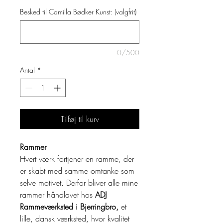
Besked til Camilla Bødker Kunst: (valgfrit)
0/500
Antal
*
Tilføj til kurv
Rammer
Hvert værk fortjener en ramme, der
er skabt med samme omtanke som
selve motivet. Derfor bliver alle mine
rammer håndlavet hos
ADJ
Rammeværksted i Bjerringbro,
et
lille, dansk værksted, hvor kvalitet