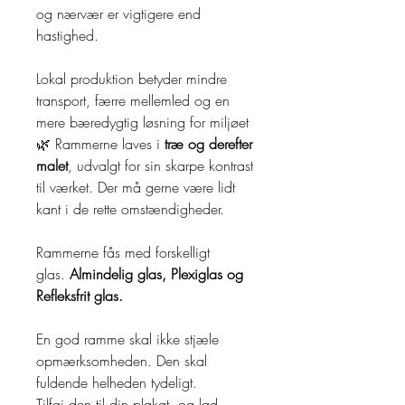
og nærvær er vigtigere end
hastighed.
Lokal produktion betyder mindre
transport, færre mellemled og en
mere bæredygtig løsning for miljøet
🌿 Rammerne laves i
træ og derefter
malet
, udvalgt for sin skarpe kontrast
til værket. Der må gerne være lidt
kant i de rette omstændigheder.
Rammerne fås med forskelligt
glas.
Almindelig glas, Plexiglas og
Refleksfrit glas.
En god ramme skal ikke stjæle
opmærksomheden. Den skal
fuldende helheden tydeligt.
Tilføj den til din plakat, og lad