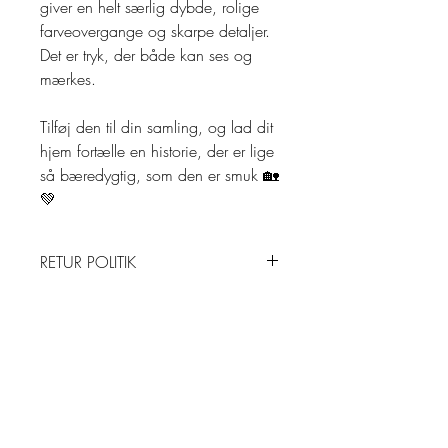
giver en helt særlig dybde, rolige
farveovergange og skarpe detaljer.
Det er tryk, der både kan ses og
mærkes.
Tilføj den til din samling, og lad dit
hjem fortælle en historie, der er lige
så bæredygtig, som den er smuk 🏡
💚
RETUR POLITIK
Returnering:
LEVERING
Der tilbydes 30 dages returret på
alle Originaler, såfremt de ikke er
Leveringsbetingelser:
PRIVAT POLITIK
brugt, er i original emballage og i
Alle mine kunstværker er unika. Og
samme stand som da du modtog
er det et kunstværk, papirklip,
Privatlivspolitik:
varen (uden fedtpletter og foldninger
PRODUKT INFO
ramme eller andet, du plukker
Originalartstore.dk er som
på papiret). Perioden regnes fra den