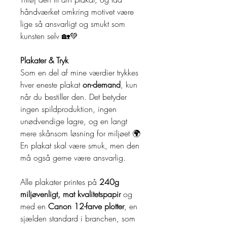
håndværket omkring motivet være
lige så ansvarligt og smukt som
kunsten selv 🏡💚
Plakater & Tryk
Som en del af mine værdier trykkes
hver eneste plakat
on-demand
, kun
når du bestiller den. Det betyder
ingen spildproduktion, ingen
unødvendige lagre, og en langt
mere skånsom løsning for miljøet 🌍
En plakat skal være smuk, men den
må også gerne være ansvarlig.
Alle plakater printes på
240g
miljøvenligt, mat kvalitetspapir
og
med en
Canon 12-farve plotter
, en
sjælden standard i branchen, som