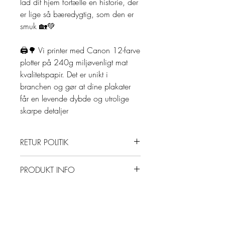
lad dit hjem fortælle en historie, der
er lige så bæredygtig, som den er
smuk 🏡💚
🖨️🌳 Vi printer med Canon 12-farve
plotter på 240g miljøvenligt mat
kvalitetspapir. Det er unikt i
branchen og gør at dine plakater
får en levende dybde og utrolige
skarpe detaljer
RETUR POLITIK
Returnering:
PRODUKT INFO
Der tilbydes 30 dages returret på
alle IKKE Originaler, såfremt de ikke
✅ Mål/Size: 40x60, 50x70,
er brugt, er i original emballage og
60x80, 70x100
i samme stand som da du modtog
varen (uden fedtpletter og foldninger