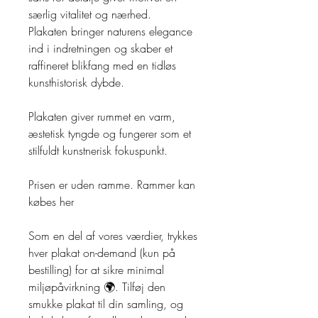
særlig vitalitet og nærhed.
Plakaten bringer naturens elegance
ind i indretningen og skaber et
raffineret blikfang med en tidløs
kunsthistorisk dybde.
Plakaten giver rummet en varm,
æstetisk tyngde og fungerer som et
stilfuldt kunstnerisk fokuspunkt.
Prisen er uden ramme. Rammer kan
købes her
Som en del af vores værdier, trykkes
hver plakat on-demand (kun på
bestilling) for at sikre minimal
miljøpåvirkning 🌍. Tilføj den
smukke plakat til din samling, og