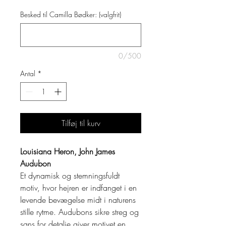
Besked til Camilla Bødker: (valgfrit)
0/500
Antal
*
Tilføj til kurv
Louisiana Heron, John James
Audubon
Et dynamisk og stemningsfuldt
motiv, hvor hejren er indfanget i en
levende bevægelse midt i naturens
stille rytme. Audubons sikre streg og
sans for detalje giver motivet en