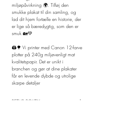
miljøpåvirkning 🌍. Tilføj den
smukke plakat til din samling, og
lad dit hjem fortælle en historie, der
er lige så bæredygtig, som den er
smuk 🏡💚
🖨️🌳 Vi printer med Canon 12-farve
plotter på 240g miljøvenligt mat
kvalitetspapir. Det er unikt i
branchen og gør at dine plakater
får en levende dybde og utrolige
skarpe detaljer
RETUR POLITIK
Returnering:
LEVERING
Der tilbydes 30 dages returret på
alle Originaler, såfremt de ikke er
Leveringsbetingelser: