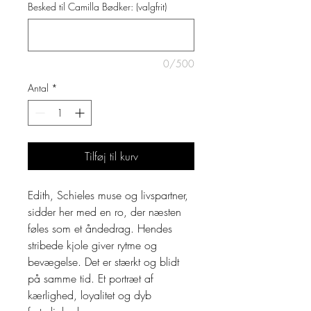
Besked til Camilla Bødker: (valgfrit)
0/500
Antal
*
Tilføj til kurv
Edith, Schieles muse og livspartner,
sidder her med en ro, der næsten
føles som et åndedrag. Hendes
stribede kjole giver rytme og
bevægelse. Det er stærkt og blidt
på samme tid. Et portræt af
kærlighed, loyalitet og dyb