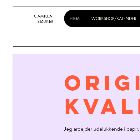
CAMILLA
HJEM
WORKSHOP/KALENDER
BØDKER
Orig
kval
Jeg arbejder udelukkende i papir