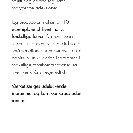
struktur og de fine lag uden
forstyrrende refleksioner.
Jeg producerer maksimalt
10
eksemplarer af hvert motiv, i
forskellige farver
. Da hvert værk
skæres i hånden, vil der altid være
små variationer, som gør hvert enkelt
papirklip unikt. Serien indrammes i
forskellige farvekombinationer, så
hvert værk får sit eget udtryk.
Værket sælges udelukkende
indrammet og kan ikke købes uden
ramme.
RETUR POLITIK
Returnering: