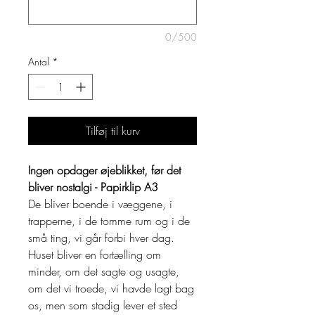
0/500
Antal
*
Tilføj til kurv
Ingen opdager øjeblikket, før det
bliver nostalgi - Papirklip A3
De bliver boende i væggene, i
trapperne, i de tomme rum og i de
små ting, vi går forbi hver dag.
Huset bliver en fortælling om
minder, om det sagte og usagte,
om det vi troede, vi havde lagt bag
os, men som stadig lever et sted